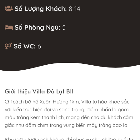
Số Lượng Khách:
8-14
Số Phòng Ngủ:
5
Số WC:
6
MÔ TẢ
Giới thiệu Villa Đà Lạt BI1
Chỉ cách bờ hồ Xuân Hương 1km, Villa tự hào khoe sắc
với kiến trúc hiện đại và sang trọng, điểm nhấn là gam
màu trắng kem thanh lịch, mang đến cho du khách cảm
giác như đắm chìm trong vùng biển mây trắng bao la.
Khu vườn tươi xanh không chỉ phục vụ cho những buổi tụ