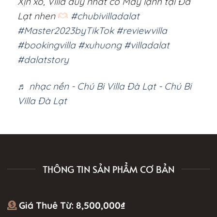
Xịn xò, Villa duy nhất có Máy lạnh tại Đà
Lạt nhen
#chubivilladalat
#Master2023byTikTok
#reviewvilla
#bookingvilla
#xuhuong
#villadalat
#dalatstory
♬ nhạc nền - Chú Bi Villa Đà Lạt - Chú Bi
Villa Đà Lạt
THÔNG TIN SẢN PHẨM CƠ BẢN
Giá Thuê Từ:
8,500,000
₫