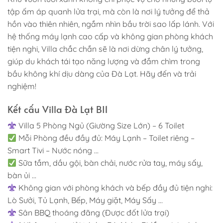
tập ấm áp quanh lửa trại, mà còn là nơi lý tưởng để thả
hồn vào thiên nhiên, ngắm nhìn bầu trời sao lấp lánh. Với
hệ thống máy lạnh cao cấp và không gian phòng khách
tiện nghi, Villa chắc chắn sẽ là nơi dừng chân lý tưởng,
giúp du khách tái tạo năng lượng và đắm chìm trong
bầu không khí dịu dàng của Đà Lạt. Hãy đến và trải
nghiệm!
Kết cấu Villa Đà Lạt BI1
Villa 5 Phòng Ngủ (Giường Size Lớn) – 6 Toilet
Mỗi Phòng đều đầy đủ: Máy Lạnh – Toilet riêng –
Smart Tivi – Nước nóng …
Sữa tắm, dầu gội, bàn chải, nước rửa tay, máy sấy,
bàn ủi …
Không gian với phòng khách và bếp đầy đủ tiện nghi:
Lò Sưởi, Tủ Lạnh, Bếp, Máy giặt, Máy Sấy …
Sân BBQ thoáng đãng (Được đốt lửa trại)