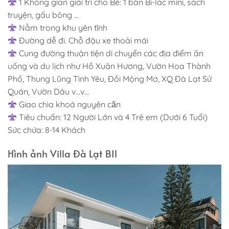
1 Không gian giải trí cho Bé: 1 bàn Bi-lắc mini, sách
truyện, gấu bông …
Nằm trong khu yên tĩnh
Đường dễ đi. Chỗ đậu xe thoải mái
Cung đường thuận tiện di chuyển các địa điểm ăn
uống và du lịch như Hồ Xuân Hương, Vườn Hoa Thành
Phố, Thung Lũng Tình Yêu, Đồi Mộng Mơ, XQ Đà Lạt Sử
Quán, Vườn Dâu v…v…
Giao chìa khoá nguyên căn
Tiêu chuẩn: 12 Người Lớn và 4 Trẻ em (Dưới 6 Tuổi)
Sức chứa: 8-14 Khách
Hình ảnh Villa Đà Lạt BI1