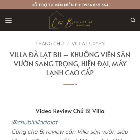
Bỏ
HỖ TRỢ TƯ VẤN MIỄN PHÍ 0964.865.664
qua
nội
dung
TRANG CHỦ
/
VILLA LUXYRY
VILLA ĐÀ LẠT BI1 – KHUÔNG VIÊN SÂN
VƯỜN SANG TRỌNG, HIỆN ĐẠI, MÁY
LẠNH CAO CẤP
Video Review Chú Bi Villa
@chubivilladalat
Cùng chú Bi review căn Villa sân vườn siêu