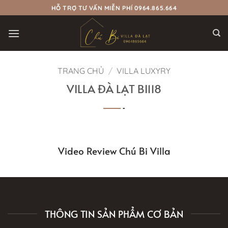
Bỏ
HỖ TRỢ TƯ VẤN MIỄN PHÍ 0964.865.664
qua
nội
dung
TRANG CHỦ
/
VILLA LUXYRY
VILLA ĐÀ LẠT BI118
Video Review Chú Bi Villa
THÔNG TIN SẢN PHẨM CƠ BẢN