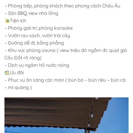
– Phòng bếp, phòng khách theo phong cách Châu Âu
– Sân BBQ view nhà lồng
Tiện ích
– Phòng giải trí, phòng karaoke
– Vườn rau sạch, vườn trái cây
– Đường dễ đi, bằng phẳng
– Khu vực phòng sauna ( view triệu đô ngắm đc quạt gió
Cầu Đất rõ ràng)
– Dịch vụ ngâm hồ nước nóng
Ưu đãi
– Phục vụ ăn sáng các món ( bún bò – bún riêu – bún cá
– mì quảng )