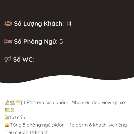
Số Lượng Khách:
14
Số Phòng Ngủ:
5
Số WC:
MÔ TẢ
[ LÊN 1 em siêu phẩm] Nhà siêu đẹp view xịn xò
Cơ cấu
Tổng 5 phòng ngủ (4đơn + 1p dorm 6 khách, wc riêng.
Tiêu chuẩn 14 khách