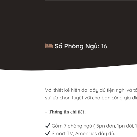
Số Phòng Ngủ:
16
Với thiết kế hiện đại đầy đủ tiện nghi và
sự lựa chọn tuyệt vời cho bạn cùng gia đì
– 𝐓𝐡𝐨̂𝐧𝐠 𝐭𝐢𝐧 𝐜𝐡𝐢 𝐭𝐢𝐞̂́𝐭 :
Gồm 7 phòng ngủ ( 5pn đơn, 1pn đôi, 1p
Smart TV, Amenities đầy đủ.