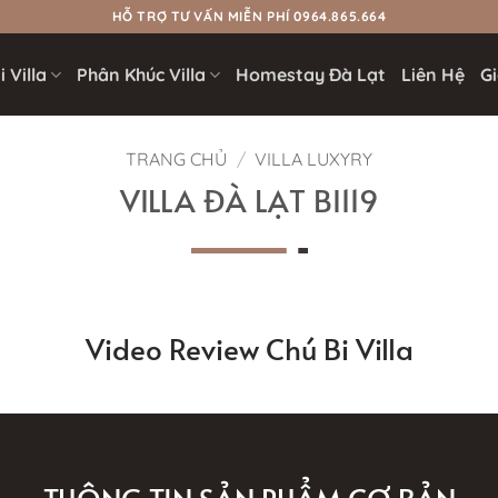
HỖ TRỢ TƯ VẤN MIỄN PHÍ 0964.865.664
 Villa
Phân Khúc Villa
Homestay Đà Lạt
Liên Hệ
Gi
TRANG CHỦ
/
VILLA LUXYRY
VILLA ĐÀ LẠT BI119
Video Review Chú Bi Villa