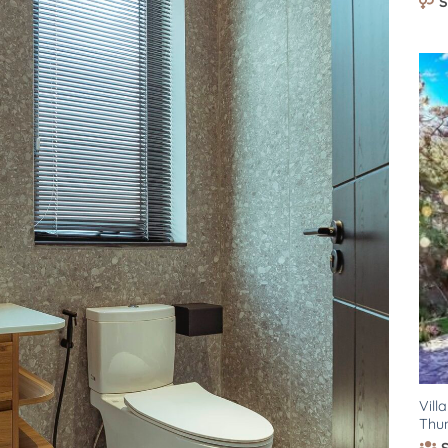
S
Vill
Thun