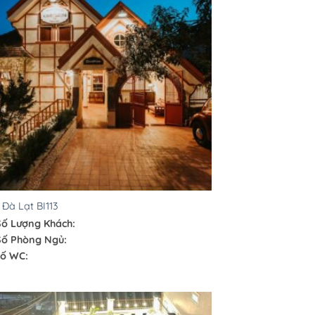
a Đà Lạt BI113
Số Lượng Khách:
Số Phòng Ngủ:
ố WC: