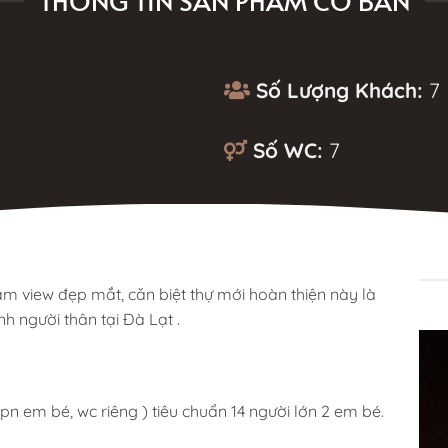
THÔNG TIN SẢN PHẨM CƠ BẢN
Số Lượng Khách:
7
Số WC:
7
MÔ TẢ
 tầm view đẹp mắt, căn biệt thự mới hoàn thiện này là
nh người thân tại Đà Lạt .
n em bé, wc riêng ) tiêu chuẩn 14 người lớn 2 em bé.