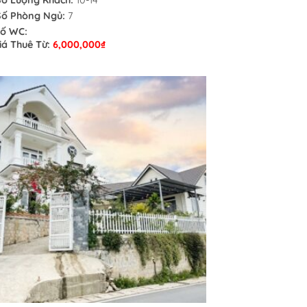
Số Lượng Khách:
10-14
Số Phòng Ngủ:
7
ố WC:
iá Thuê Từ:
6,000,000
₫