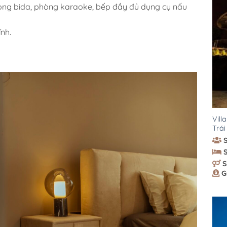
hòng bida, phòng karaoke, bếp đầy đủ dụng cụ nấu
ĩnh.
Vill
Trái
S
G