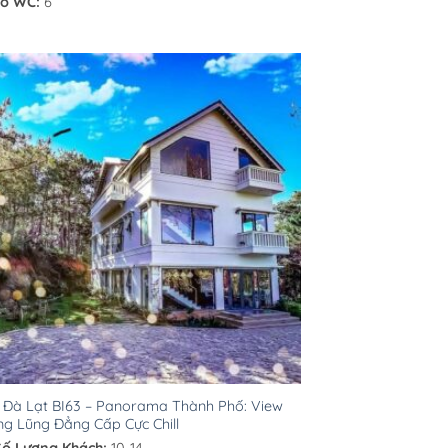
ố WC:
6
a Đà Lạt BI63 – Panorama Thành Phố: View
g Lũng Đẳng Cấp Cực Chill