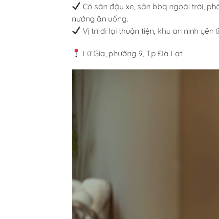
Có sân đậu xe, sân bbq ngoài trời, p
nướng ăn uống.
Vị trí đi lại thuận tiện, khu an ninh yên t
Lữ Gia, phường 9, Tp Đà Lạt