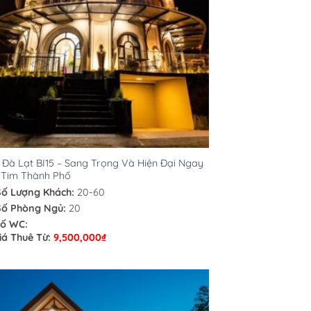
a Đà Lạt BI15 – Sang Trọng Và Hiện Đại Ngay
 Tim Thành Phố
Số Lượng Khách:
20-60
Số Phòng Ngủ:
20
ố WC:
iá Thuê Từ:
9,500,000
₫