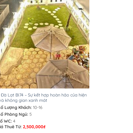
a Đà Lạt BI74 – Sự kết hợp hoàn hảo của hiện
và không gian xanh mát
Số Lượng Khách:
10-16
Số Phòng Ngủ:
5
ố WC:
4
iá Thuê Từ:
2,500,000
₫