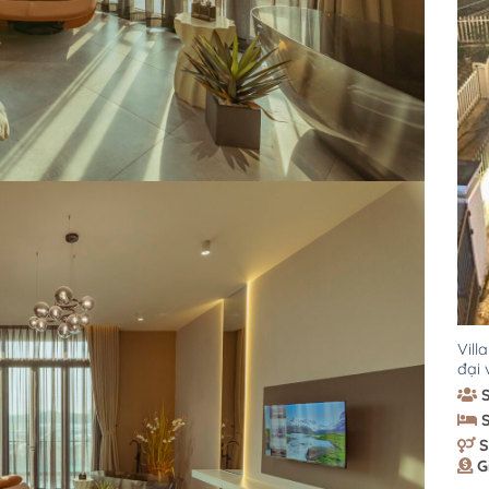
Vill
đại 
S
G