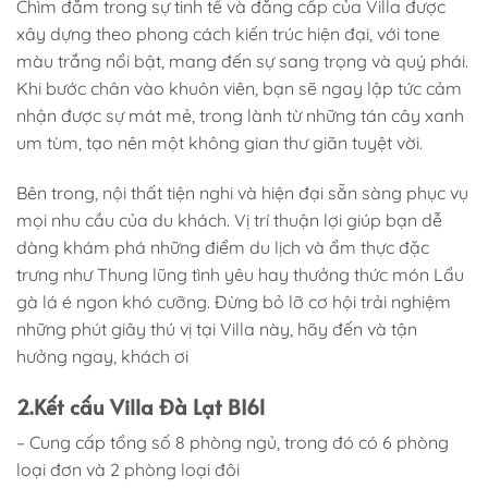
Chìm đắm trong sự tinh tế và đẳng cấp của Villa được
xây dựng theo phong cách kiến trúc hiện đại, với tone
màu trắng nổi bật, mang đến sự sang trọng và quý phái.
Khi bước chân vào khuôn viên, bạn sẽ ngay lập tức cảm
nhận được sự mát mẻ, trong lành từ những tán cây xanh
um tùm, tạo nên một không gian thư giãn tuyệt vời.
Bên trong, nội thất tiện nghi và hiện đại sẵn sàng phục vụ
mọi nhu cầu của du khách. Vị trí thuận lợi giúp bạn dễ
dàng khám phá những điểm du lịch và ẩm thực đặc
trưng như Thung lũng tình yêu hay thưởng thức món Lẩu
gà lá é ngon khó cưỡng. Đừng bỏ lỡ cơ hội trải nghiệm
những phút giây thú vị tại Villa này, hãy đến và tận
hưởng ngay, khách ơi
2.Kết cấu Villa Đà Lạt BI61
– Cung cấp tổng số 8 phòng ngủ, trong đó có 6 phòng
loại đơn và 2 phòng loại đôi