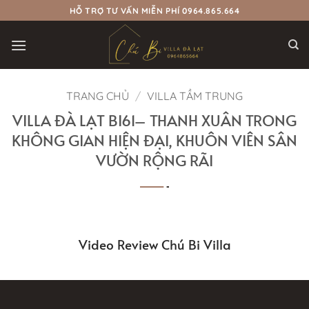
Bỏ
HỖ TRỢ TƯ VẤN MIỄN PHÍ 0964.865.664
qua
nội
dung
TRANG CHỦ
/
VILLA TẦM TRUNG
VILLA ĐÀ LẠT BI61– THANH XUÂN TRONG
KHÔNG GIAN HIỆN ĐẠI, KHUÔN VIÊN SÂN
VƯỜN RỘNG RÃI
Video Review Chú Bi Villa