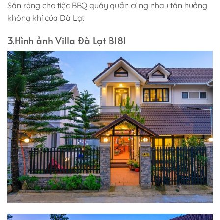
Sân rộng cho tiệc BBQ quây quần cùng nhau tận hưởng
không khí của Đà Lạt
3.Hình ảnh Villa Đà Lạt BI81