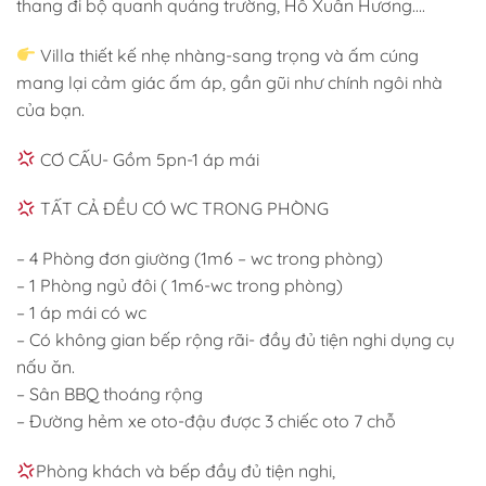
thang đi bộ quanh quảng trường, Hồ Xuân Hương….
Villa thiết kế nhẹ nhàng-sang trọng và ấm cúng
mang lại cảm giác ấm áp, gần gũi như chính ngôi nhà
của bạn.
CƠ CẤU- Gồm 5pn-1 áp mái
TẤT CẢ ĐỀU CÓ WC TRONG PHÒNG
– 4 Phòng đơn giường (1m6 – wc trong phòng)
– 1 Phòng ngủ đôi ( 1m6-wc trong phòng)
– 1 áp mái có wc
– Có không gian bếp rộng rãi- đầy đủ tiện nghi dụng cụ
nấu ăn.
– Sân BBQ thoáng rộng
– Đường hẻm xe oto-đậu được 3 chiếc oto 7 chỗ
Phòng khách và bếp đầy đủ tiện nghi,