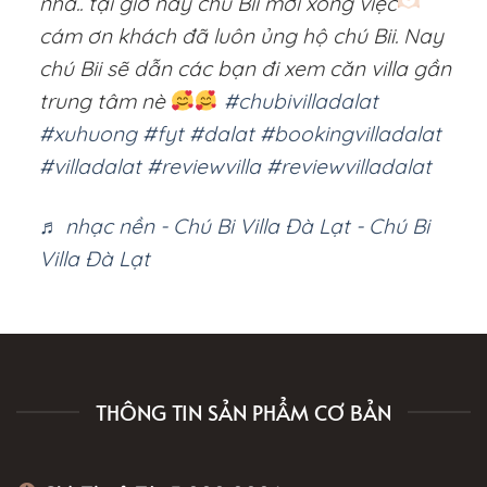
nha.. tại giờ này chú Bii mới xong việc
cám ơn khách đã luôn ủng hộ chú Bii. Nay
chú Bii sẽ dẫn các bạn đi xem căn villa gần
trung tâm nè
#chubivilladalat
#xuhuong
#fyt
#dalat
#bookingvilladalat
#villadalat
#reviewvilla
#reviewvilladalat
♬ nhạc nền - Chú Bi Villa Đà Lạt - Chú Bi
Villa Đà Lạt
THÔNG TIN SẢN PHẨM CƠ BẢN