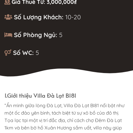
Giá Thuê Từ:
3,000,000
₫
Số Lượng Khách:
10-20
Số Phòng Ngủ:
5
Số WC:
5
MÔ TẢ
1.Giới thiệu Villa Đà Lạt BI81
“Ẩn mình giữa lòng Đà Lạt, Villa Đà Lạt BI81 nổi bật như
một ốc đảo yên bình, tách biệt từ sự xô bồ của đô thị.
Tọa lạc tại một vị trí đắc địa, chỉ cách chợ Đêm Đà Lạt
1km và bên bờ hồ Xuân Hương sầm uất, villa này giúp