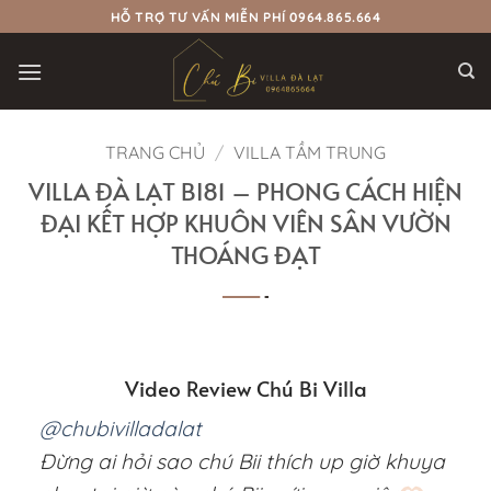
Bỏ
HỖ TRỢ TƯ VẤN MIỄN PHÍ 0964.865.664
qua
nội
dung
TRANG CHỦ
/
VILLA TẦM TRUNG
VILLA ĐÀ LẠT BI81 – PHONG CÁCH HIỆN
ĐẠI KẾT HỢP KHUÔN VIÊN SÂN VƯỜN
THOÁNG ĐẠT
Video Review Chú Bi Villa
@chubivilladalat
Đừng ai hỏi sao chú Bii thích up giờ khuya