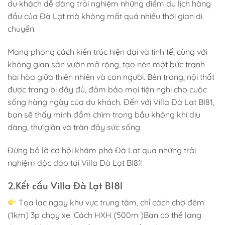
du khách dễ dàng trải nghiệm những điểm du lịch hàng
đầu của Đà Lạt mà không mất quá nhiều thời gian di
chuyển.
Mang phong cách kiến trúc hiện đại và tinh tế, cùng với
không gian sân vườn mở rộng, tạo nên một bức tranh
hài hòa giữa thiên nhiên và con người. Bên trong, nội thất
được trang bị đầy đủ, đảm bảo mọi tiện nghi cho cuộc
sống hàng ngày của du khách. Đến với Villa Đà Lạt BI81,
bạn sẽ thấy mình đắm chìm trong bầu không khí dịu
dàng, thư giãn và tràn đầy sức sống.
Đừng bỏ lỡ cơ hội khám phá Đà Lạt qua những trải
nghiệm độc đáo tại Villa Đà Lạt BI81!
2.Kết cấu Villa Đà Lạt BI81
Tọa lạc ngay khu vực trung tâm, chỉ cách chợ đêm
(1km) 3p chạy xe. Cách HXH (500m )Bạn có thể lang