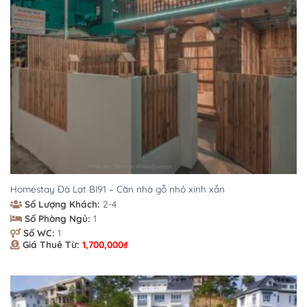
Homestay Đà Lạt BI91 – Căn nhà gỗ nhỏ xinh xắn
Số Lượng Khách:
2-4
Số Phòng Ngủ:
1
Số WC:
1
Giá Thuê Từ:
1,700,000
₫