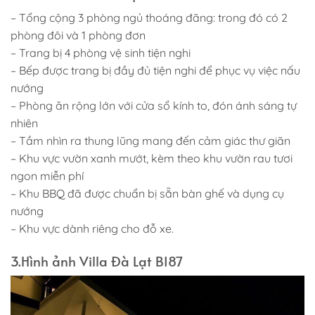
– Tổng cộng 3 phòng ngủ thoáng đãng: trong đó có 2
phòng đôi và 1 phòng đơn
– Trang bị 4 phòng vệ sinh tiện nghi
– Bếp được trang bị đầy đủ tiện nghi để phục vụ việc nấu
nướng
– Phòng ăn rộng lớn với cửa sổ kính to, đón ánh sáng tự
nhiên
– Tầm nhìn ra thung lũng mang đến cảm giác thư giãn
– Khu vực vườn xanh mướt, kèm theo khu vườn rau tươi
ngon miễn phí
– Khu BBQ đã được chuẩn bị sẵn bàn ghế và dụng cụ
nướng
– Khu vực dành riêng cho đỗ xe.
3.Hình ảnh Villa Đà Lạt BI87