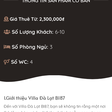
THÔNG TIN SẢN PHẨM CƠ BẢN
Giá Thuê Từ:
2,300,000
₫
Số Lượng Khách:
6-10
Số Phòng Ngủ:
3
Số WC:
4
MÔ TẢ
1.Giới thiệu Villa Đà Lạt BI87
Đến với Villa Đà Lạt BI87, bạn sẽ không tin rằng một nơi