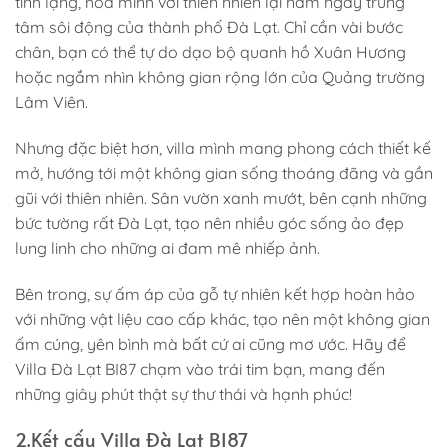
tĩnh lặng, hòa mình với thiên nhiên lại nằm ngay trung
tâm sôi động của thành phố Đà Lạt. Chỉ cần vài bước
chân, bạn có thể tự do dạo bộ quanh hồ Xuân Hương
hoặc ngắm nhìn không gian rộng lớn của Quảng trường
Lâm Viên.
Nhưng đặc biệt hơn, villa mình mang phong cách thiết kế
mở, hướng tới một không gian sống thoáng đãng và gần
gũi với thiên nhiên. Sân vườn xanh mướt, bên cạnh những
bức tường rất Đà Lạt, tạo nên nhiều góc sống ảo đẹp
lung linh cho những ai đam mê nhiếp ảnh.
Bên trong, sự ấm áp của gỗ tự nhiên kết hợp hoàn hảo
với những vật liệu cao cấp khác, tạo nên một không gian
ấm cúng, yên bình mà bất cứ ai cũng mơ ước. Hãy để
Villa Đà Lạt BI87 chạm vào trái tim bạn, mang đến
những giây phút thật sự thư thái và hạnh phúc!
2.Kết cấu Villa Đà Lạt BI87