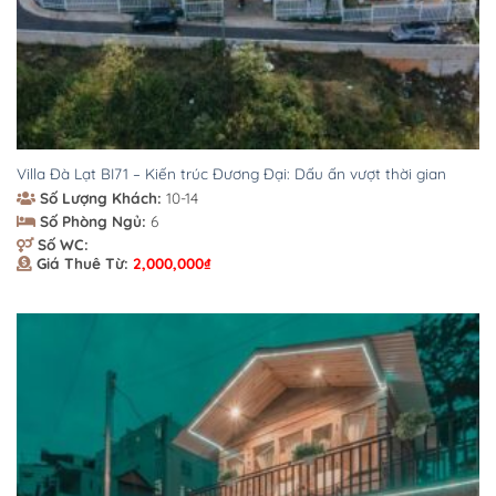
Villa Đà Lạt BI71 – Kiến trúc Đương Đại: Dấu ấn vượt thời gian
Số Lượng Khách:
10-14
Số Phòng Ngủ:
6
Số WC:
Giá Thuê Từ:
2,000,000
₫