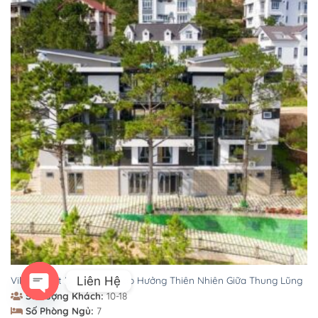
Liên Hệ
Villa Đà Lạt BI44 – Bản Giao Hưởng Thiên Nhiên Giữa Thung Lũng
Số Lượng Khách:
10-18
OPEN
Số Phòng Ngủ:
7