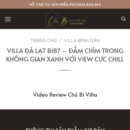
Bỏ
HỖ TRỢ TƯ VẤN MIỄN PHÍ 0964.865.664
qua
nội
dung
TRANG CHỦ
/
VILLA BÌNH DÂN
VILLA ĐÀ LẠT BI87 – ĐẮM CHÌM TRONG
KHÔNG GIAN XANH VỚI VIEW CỰC CHILL
Video Review Chú Bi Villa