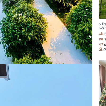
Vill
với 
S
G