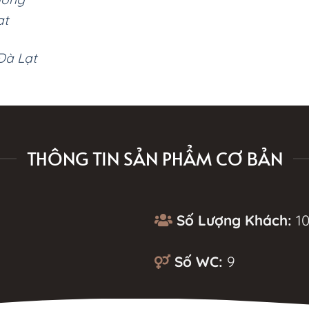
at
 Đà Lạt
THÔNG TIN SẢN PHẨM CƠ BẢN
Số Lượng Khách:
10
Số WC:
9