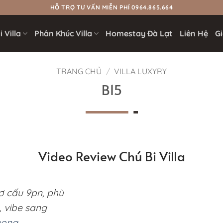
HỖ TRỢ TƯ VẤN MIỄN PHÍ 0964.865.664
 Villa
Phân Khúc Villa
Homestay Đà Lạt
Liên Hệ
Gi
TRANG CHỦ
/
VILLA LUXYRY
B15
Video Review Chú Bi Villa
 cấu 9pn, phù
 vibe sang
uong