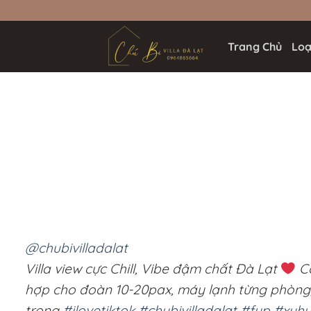
Bỏ
qua
nội
Trang Chủ
Loại
dung
@chubivilladalat
Villa view cực Chill, Vibe đậm chất Đà Lạt
Cơ
hợp cho đoàn 10-20pax, máy lạnh từng phòng,
trọng
#ilovetiktok
#chubivilladalat
#fyp
#xuh