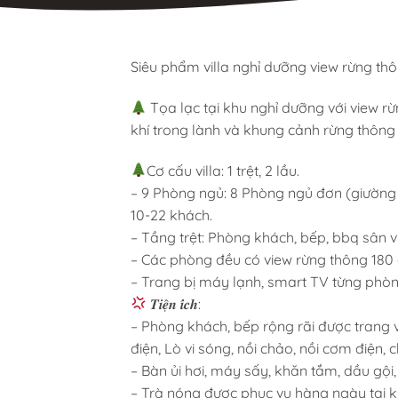
Siêu phẩm villa nghỉ dưỡng view rừng th
Tọa lạc tại khu nghỉ dưỡng với view r
khí trong lành và khung cảnh rừng thông 
Cơ cấu villa: 1 trệt, 2 lầu.
– 9 Phòng ngủ: 8 Phòng ngủ đơn (giường 
10-22 khách.
– Tầng trệt: Phòng khách, bếp, bbq sân v
– Các phòng đều có view rừng thông 180 
– Trang bị máy lạnh, smart TV từng phòn
𝑻𝒊𝒆̣̂𝒏 𝒊́𝒄𝒉:
– Phòng khách, bếp rộng rãi được trang vị
điện, Lò vi sóng, nồi chảo, nồi cơm điện, c
– Bàn ủi hơi, máy sấy, khăn tắm, dầu gội,
– Trà nóng được phục vụ hàng ngày tại k