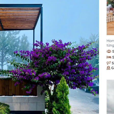
Home
từng
S
G