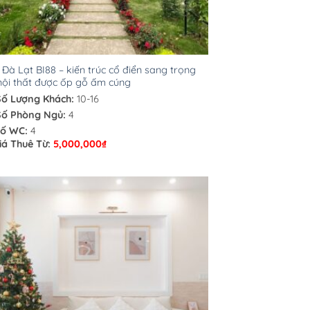
a Đà Lạt BI88 – kiến trúc cổ điển sang trọng
nội thất được ốp gỗ ấm cúng
Số Lượng Khách:
10-16
Số Phòng Ngủ:
4
ố WC:
4
iá Thuê Từ:
5,000,000
₫