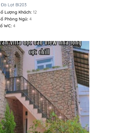
a Đà Lạt BI203
Số Lượng Khách:
12
Số Phòng Ngủ:
4
ố WC:
4