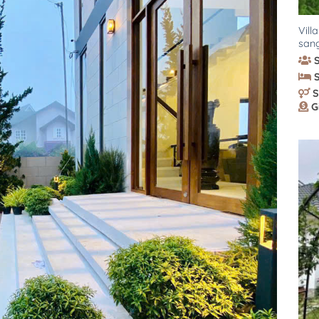
Vill
sang
S
G