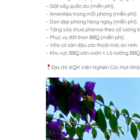
– Giặt sấy quần áo (miễn phí).
– Amenities trong mỗi phòng (miễn phí).
– Dọn dẹp phòng hàng ngày (miễn phí).
– Tặng sữa chua phômai theo số lượng k
– Phục vụ đốt than BBQ (miễn phí).
– Villa có sân đậu oto thoải mái, an ninh.
– Khu vực BBQ sân vườn + Lò nướng BBQ +
Địa chỉ: KQH Viện Nghiên Cứu Hạt Nhân