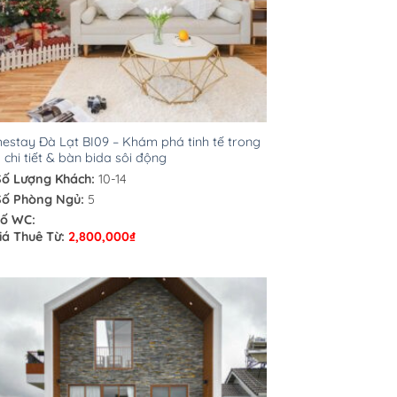
stay Đà Lạt BI09 – Khám phá tinh tế trong
 chi tiết & bàn bida sôi động
Số Lượng Khách:
10-14
Số Phòng Ngủ:
5
ố WC:
iá Thuê Từ:
2,800,000
₫