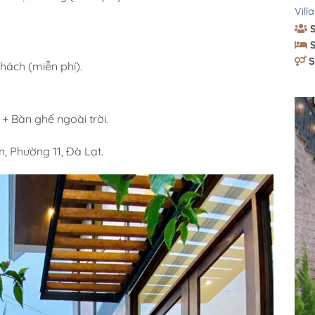
Vill
S
hách (miễn phí).
 Bàn ghế ngoài trời.
, Phường 11, Đà Lạt.