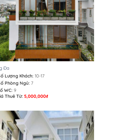
g Đa
Số Lượng Khách:
10-17
Số Phòng Ngủ:
7
ố WC:
9
iá Thuê Từ:
5,000,000
₫