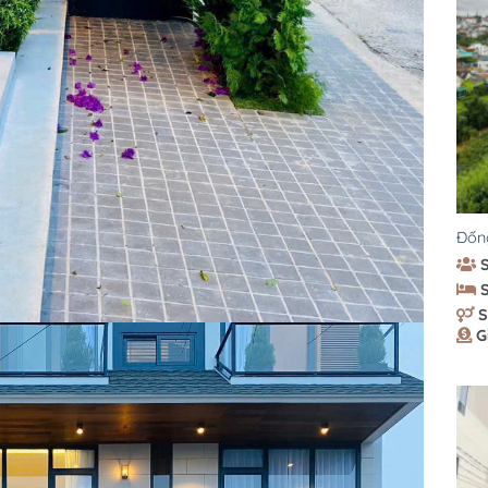
Đốn
S
G