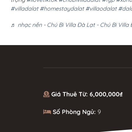
#villadalat
#homestaydalat
#villaodalat
#dal
♬ nhạc nền - Chú Bi Villa Đà Lạt - Chú Bi Villa
Giá Thuê Từ:
6,000,000
₫
Số Phòng Ngủ:
9