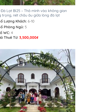
a Đà Lạt BI25 – Thả mình vào không gian
 trọng, nét châu âu giữa lòng đà lạt
Số Lượng Khách:
6-10
Số Phòng Ngủ:
5
ố WC:
4
iá Thuê Từ:
3,500,000
₫