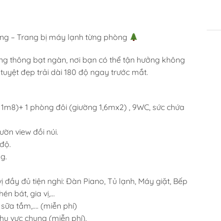
MÔ TẢ
ông – Trang bị máy lạnh từng phòng
ừng thông bạt ngàn, nơi bạn có thể tận hưởng không
tuyệt đẹp trải dài 180 độ ngay trước mắt.
1m8)+ 1 phòng đôi (giường 1,6mx2) , 9WC, sức chứa
ườn view đồi núi.
độ.
g.
 đầy đủ tiện nghi: Đàn Piano, Tủ lạnh, Máy giặt, Bếp
hén bát, gia vị,…
 sữa tắm,…. (miễn phí)
hu vực chung (miễn phí).