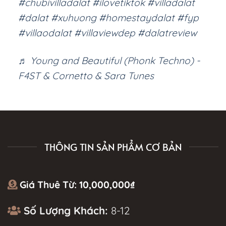
#chubivilladalat
#ilovetiktok
#villadalat
#dalat
#xuhuong
#homestaydalat
#fyp
#villaodalat
#villaviewdep
#dalatreview
♬ Young and Beautiful (Phonk Techno) -
F4ST & Cornetto & Sara Tunes
THÔNG TIN SẢN PHẨM CƠ BẢN
Giá Thuê Từ:
10,000,000
₫
Số Lượng Khách:
8-12