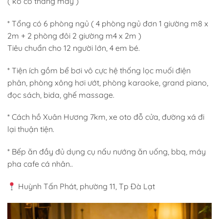
( ko có thang máy )
* Tổng có 6 phòng ngủ ( 4 phòng ngủ đơn 1 giường m8 x
2m + 2 phòng đôi 2 giường m4 x 2m )
Tiêu chuẩn cho 12 người lớn, 4 em bé.
* Tiện ích gồm bể bơi vô cực hệ thống lọc muối điện
phân, phòng xông hơi ướt, phòng karaoke, grand piano,
đọc sách, bida, ghế massage.
* Cách hồ Xuân Hương 7km, xe oto đỗ cửa, đường xá đi
lại thuận tiện.
* Bếp ăn đầy đủ dụng cụ nấu nướng ăn uống, bbq, máy
pha cafe cá nhân..
Huỳnh Tấn Phát, phường 11, Tp Đà Lạt