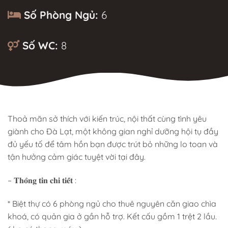
Số Phòng Ngủ:
6
Số WC:
8
MÔ TẢ
Thoả mãn sở thích với kiến trúc, nội thất cùng tình yêu
giành cho Đà Lạt, một không gian nghỉ dưỡng hội tụ đầy
đủ yếu tố để tâm hồn bạn được trút bỏ những lo toan và
tận hưởng cảm giác tuyệt vời tại đây.
– 𝐓𝐡𝐨̂𝐧𝐠 𝐭𝐢𝐧 𝐜𝐡𝐢 𝐭𝐢𝐞̂́𝐭 :
* Biệt thự có 6 phòng ngủ cho thuê nguyên căn giao chìa
khoá, có quản gia ở gần hỗ trợ. Kết cấu gồm 1 trệt 2 lầu.