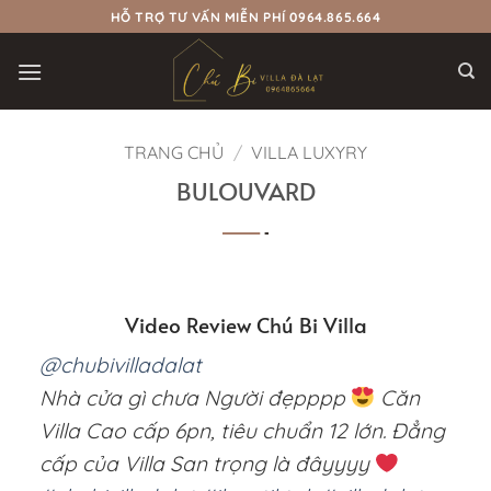
Bỏ
HỖ TRỢ TƯ VẤN MIỄN PHÍ 0964.865.664
qua
nội
dung
TRANG CHỦ
/
VILLA LUXYRY
BULOUVARD
Video Review Chú Bi Villa
@chubivilladalat
Nhà cửa gì chưa Người đẹpppp
Căn
Villa Cao cấp 6pn, tiêu chuẩn 12 lớn. Đẳng
cấp của Villa San trọng là đâyyyy