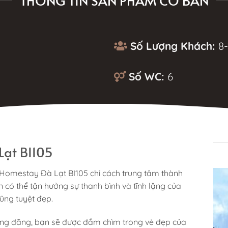
THÔNG TIN SẢN PHẨM CƠ BẢN
Số Lượng Khách:
8-
Số WC:
6
MÔ TẢ
Lạt BI105
 Homestay Đà Lạt BI105 chỉ cách trung tâm thành
 có thể tận hưởng sự thanh bình và tĩnh lặng của
lũng tuyệt đẹp.
oáng đãng, bạn sẽ được đắm chìm trong vẻ đẹp của