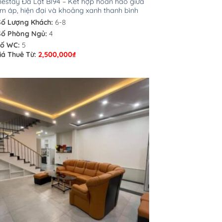
stay Đà Lạt BI94 – Kết hợp hoàn hảo giữa
m áp, hiện đại và khoảng xanh thanh bình
Số Lượng Khách:
6-8
Số Phòng Ngủ:
4
ố WC:
5
iá Thuê Từ:
2,500,000
₫