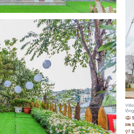
Vill
lồng
S