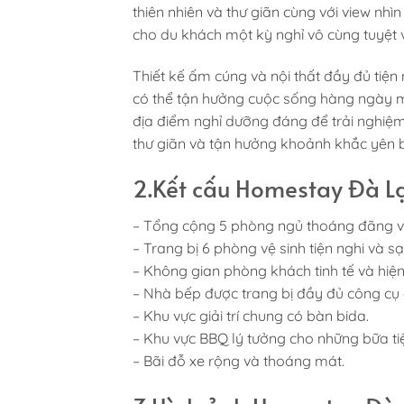
thiên nhiên và thư giãn cùng với view nh
cho du khách một kỳ nghỉ vô cùng tuyệt vờ
Thiết kế ấm cúng và nội thất đầy đủ tiện 
có thể tận hưởng cuộc sống hàng ngày m
địa điểm nghỉ dưỡng đáng để trải nghiệm
thư giãn và tận hưởng khoảnh khắc yên b
2.Kết cấu Homestay Đà Lạ
– Tổng cộng 5 phòng ngủ thoáng đãng v
– Trang bị 6 phòng vệ sinh tiện nghi và sạ
– Không gian phòng khách tinh tế và hiện
– Nhà bếp được trang bị đầy đủ công cụ 
– Khu vực giải trí chung có bàn bida.
– Khu vực BBQ lý tưởng cho những bữa tiệ
– Bãi đỗ xe rộng và thoáng mát.