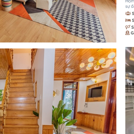
Home
sự ấ
S
G