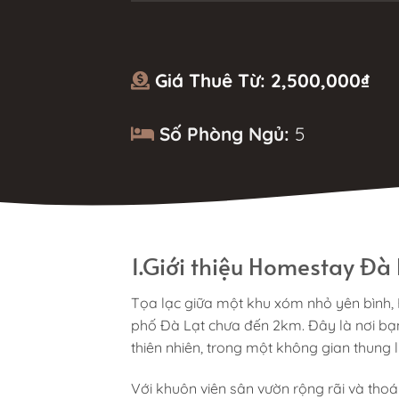
Giá Thuê Từ:
2,500,000
₫
Số Phòng Ngủ:
5
1.Giới thiệu Homestay Đà 
Tọa lạc giữa một khu xóm nhỏ yên bình,
phố Đà Lạt chưa đến 2km. Đây là nơi bạn
thiên nhiên, trong một không gian thung 
Với khuôn viên sân vườn rộng rãi và th