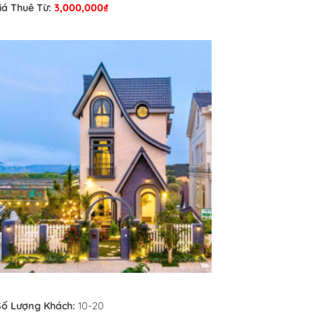
iá Thuê Từ:
3,000,000
₫
Số Lượng Khách:
10-20