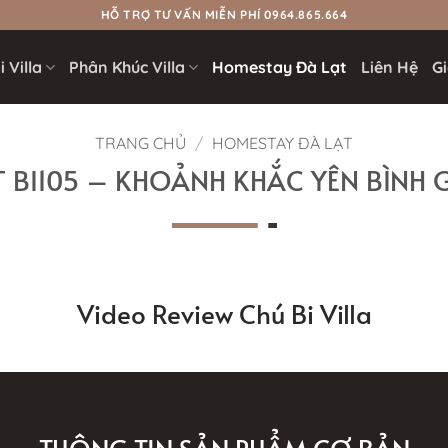
HỖ TRỢ TƯ VẤN MIỄN PHÍ 0964.865.664
 Villa
Phân Khúc Villa
Homestay Đà Lạt
Liên Hệ
Gi
TRANG CHỦ
/
HOMESTAY ĐÀ LẠT
 BI105 – KHOẢNH KHẮC YÊN BÌNH 
Video Review Chú Bi Villa