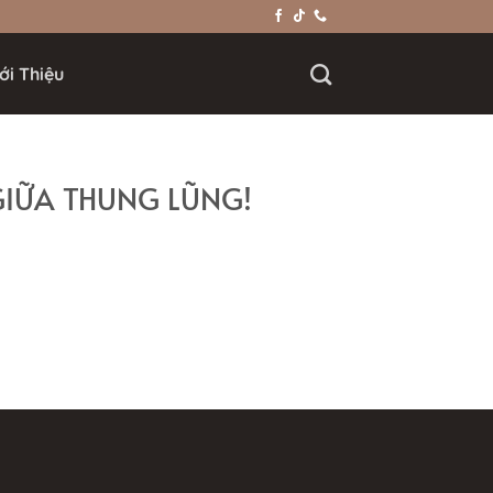
ới Thiệu
GIỮA THUNG LŨNG!