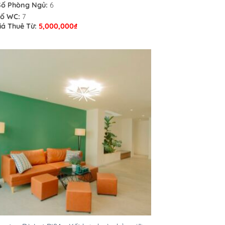
Số Phòng Ngủ:
6
ố WC:
7
iá Thuê Từ:
5,000,000
₫