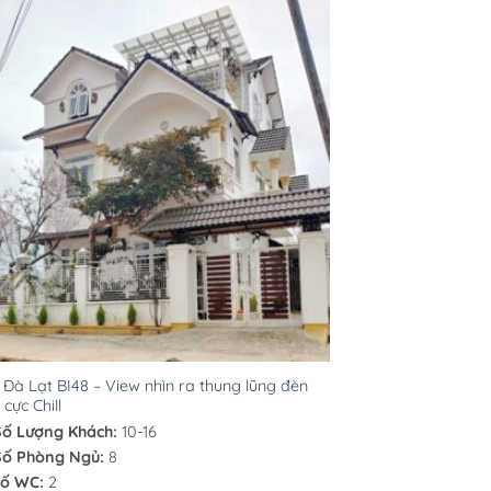
a Đà Lạt BI48 – View nhìn ra thung lũng đèn
 cực Chill
Số Lượng Khách:
10-16
Số Phòng Ngủ:
8
ố WC:
2