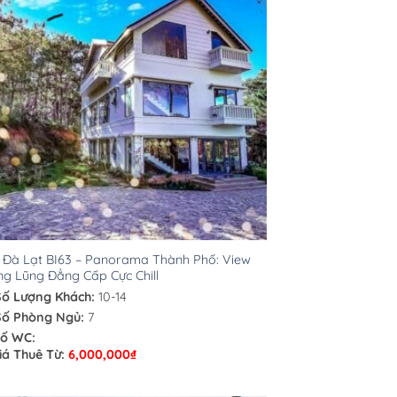
a Đà Lạt BI63 – Panorama Thành Phố: View
g Lũng Đẳng Cấp Cực Chill
Số Lượng Khách:
10-14
Số Phòng Ngủ:
7
ố WC:
iá Thuê Từ:
6,000,000
₫