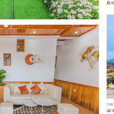
G
C48