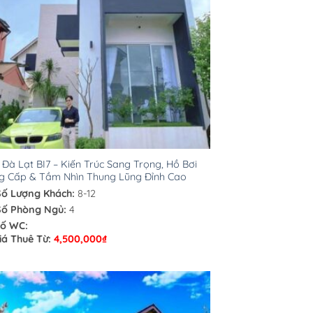
a Đà Lạt BI7 – Kiến Trúc Sang Trọng, Hồ Bơi
g Cấp & Tầm Nhìn Thung Lũng Đỉnh Cao
Số Lượng Khách:
8-12
Số Phòng Ngủ:
4
ố WC:
iá Thuê Từ:
4,500,000
₫