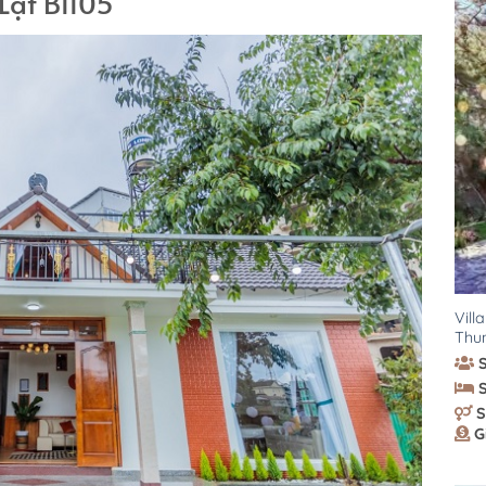
Lạt BI105
Vill
Thun
S
G