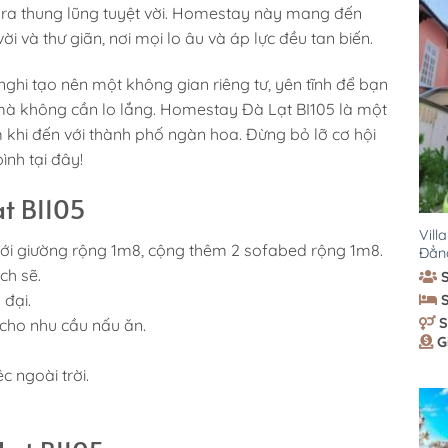
ìn ra thung lũng tuyệt vời. Homestay này mang đến
i và thư giãn, nơi mọi lo âu và áp lực đều tan biến.
nghi tạo nên một không gian riêng tư, yên tĩnh để bạn
à không cần lo lắng. Homestay Đà Lạt BI105 là một
 khi đến với thành phố ngàn hoa. Đừng bỏ lỡ cơ hội
ình tại đây!
t BI105
Vill
ới giường rộng 1m8, cộng thêm 2 sofabed rộng 1m8.
Đẳn
ch sẽ.
 đại.
S
cho nhu cầu nấu ăn.
G
c ngoài trời.