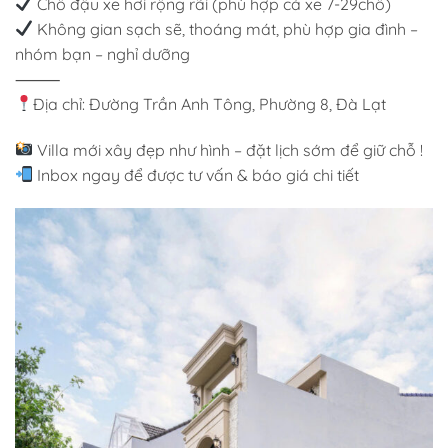
Chỗ đậu xe hơi rộng rãi (phù hợp cả xe 7-29chỗ)
Không gian sạch sẽ, thoáng mát, phù hợp gia đình –
nhóm bạn – nghỉ dưỡng
⸻
Địa chỉ: Đường Trần Anh Tông, Phường 8, Đà Lạt
Villa mới xây đẹp như hình – đặt lịch sớm để giữ chỗ !
Inbox ngay để được tư vấn & báo giá chi tiết