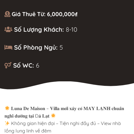
Giá Thuê Từ:
6,000,000
₫
Số Lượng Khách:
8-10
Số Phòng Ngủ:
5
Số WC:
6
MÔ TẢ
𝐋𝐮𝐧𝐚 𝐃𝐞 𝐌𝐚𝐢𝐬𝐨𝐧 – 𝐕𝐢𝐥𝐥𝐚 𝐦𝐨̛́𝐢 𝐱𝐚̂𝐲 𝐜𝐨́ 𝐌𝐀́𝐘 𝐋𝐀̣𝐍𝐇 𝐜𝐡𝐮𝐚̂̉𝐧
𝐧𝐠𝐡𝐢̉ 𝐝𝐮̛𝐨̛̃𝐧𝐠 𝐭𝐚̣𝐢 Đ𝐚̀ 𝐋𝐚̣𝐭
Không gian hiện đại – Tiện nghi đầy đủ – View nhà
lồng lung linh về đêm