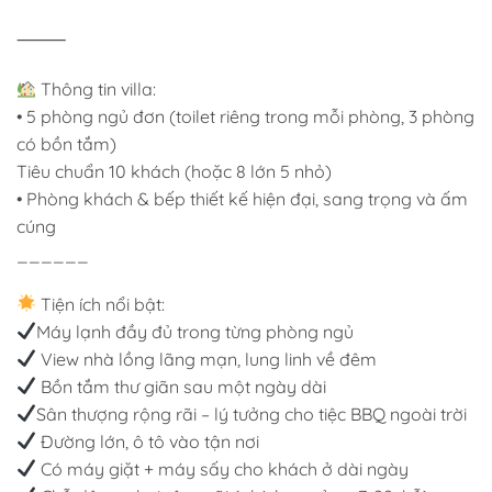
⸻
Thông tin villa:
• 5 phòng ngủ đơn (toilet riêng trong mỗi phòng, 3 phòng
có bồn tắm)
Tiêu chuẩn 10 khách (hoặc 8 lớn 5 nhỏ)
• Phòng khách & bếp thiết kế hiện đại, sang trọng và ấm
cúng
______
Tiện ích nổi bật:
Máy lạnh đầy đủ trong từng phòng ngủ
View nhà lồng lãng mạn, lung linh về đêm
Bồn tắm thư giãn sau một ngày dài
Sân thượng rộng rãi – lý tưởng cho tiệc BBQ ngoài trời
Đường lớn, ô tô vào tận nơi
Có máy giặt + máy sấy cho khách ở dài ngày