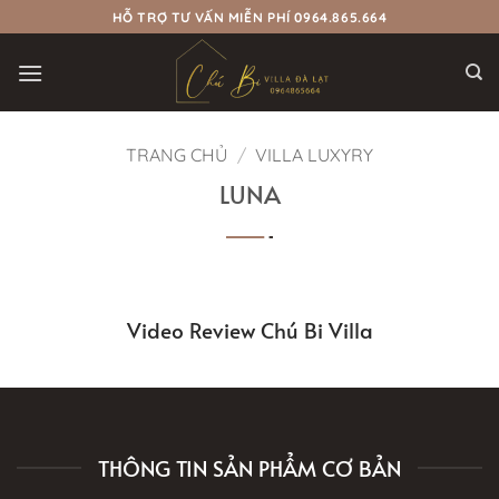
Bỏ
HỖ TRỢ TƯ VẤN MIỄN PHÍ 0964.865.664
qua
nội
dung
TRANG CHỦ
/
VILLA LUXYRY
LUNA
Video Review Chú Bi Villa
THÔNG TIN SẢN PHẨM CƠ BẢN