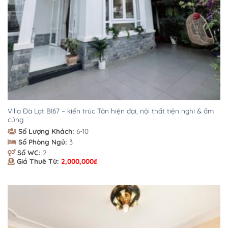
Villa Đà Lạt BI67 – kiến trúc Tân hiện đại, nội thất tiện nghi & ấm
cúng
Số Lượng Khách:
6-10
Số Phòng Ngủ:
3
Số WC:
2
Giá Thuê Từ:
2,000,000
₫