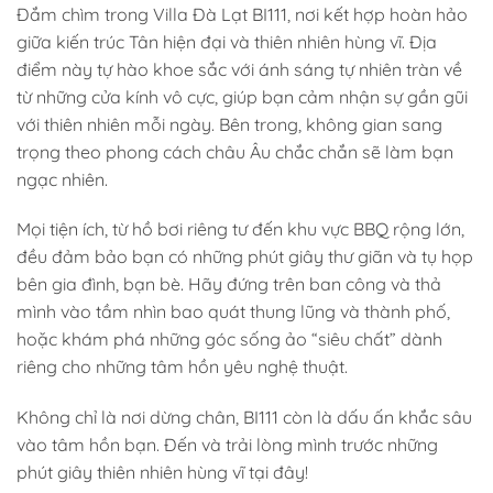
Đắm chìm trong Villa Đà Lạt BI111, nơi kết hợp hoàn hảo
giữa kiến trúc Tân hiện đại và thiên nhiên hùng vĩ. Địa
điểm này tự hào khoe sắc với ánh sáng tự nhiên tràn về
từ những cửa kính vô cực, giúp bạn cảm nhận sự gần gũi
với thiên nhiên mỗi ngày. Bên trong, không gian sang
trọng theo phong cách châu Âu chắc chắn sẽ làm bạn
ngạc nhiên.
Mọi tiện ích, từ hồ bơi riêng tư đến khu vực BBQ rộng lớn,
đều đảm bảo bạn có những phút giây thư giãn và tụ họp
bên gia đình, bạn bè. Hãy đứng trên ban công và thả
mình vào tầm nhìn bao quát thung lũng và thành phố,
hoặc khám phá những góc sống ảo “siêu chất” dành
riêng cho những tâm hồn yêu nghệ thuật.
Không chỉ là nơi dừng chân, BI111 còn là dấu ấn khắc sâu
vào tâm hồn bạn. Đến và trải lòng mình trước những
phút giây thiên nhiên hùng vĩ tại đây!