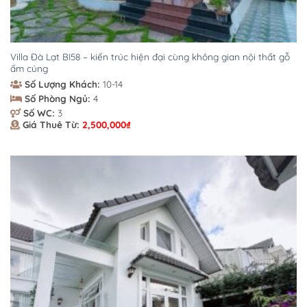
Villa Đà Lạt BI58 – kiến trúc hiện đại cùng không gian nội thất gỗ
ấm cúng
Số Lượng Khách:
10-14
Số Phòng Ngủ:
4
Số WC:
3
Giá Thuê Từ:
2,500,000
₫