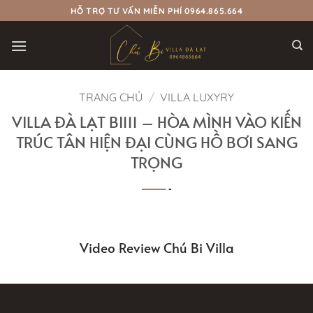
Bỏ
HỖ TRỢ TƯ VẤN MIỄN PHÍ 0964.865.664
qua
nội
dung
TRANG CHỦ
/
VILLA LUXYRY
VILLA ĐÀ LẠT BI111 – HÒA MÌNH VÀO KIẾN
TRÚC TÂN HIỆN ĐẠI CÙNG HỒ BƠI SANG
TRỌNG
Video Review Chú Bi Villa