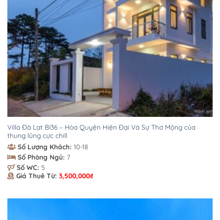
Villa Đà Lạt BI36 – Hòa Quyện Hiện Đại Và Sự Thơ Mộng của
thung lũng cực chill
Số Lượng Khách:
10-18
Số Phòng Ngủ:
7
Số WC:
5
Giá Thuê Từ:
3,500,000
₫