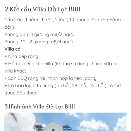
2.Kết cấu Villa Đà Lạt BI111
Cấu trúc : 1 hầm , 1 trệt , 2 lầu ( 10 phòng đơn và phòng
đôi )
Phòng đơn : 1 giường m8/2 người
Phòng đôi : 2 giường m8/4 người
Villa có:
+ Nhà bếp rộng
+ Hồ bơi riêng của villa (không sử dụng chung với các
villa khác)
+ Sân BBQ rộng rãi , thích hợp là tiệc , party
+ Có bãi đậu ô tô riêng ( 7 chỗ , 29 chỗ , 45 chỗ ) có thể
quay đầu được
3.Hình ảnh Villa Đà Lạt BI111