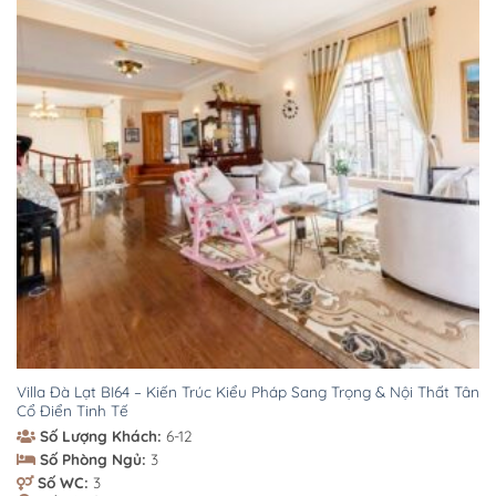
Villa Đà Lạt BI64 – Kiến Trúc Kiểu Pháp Sang Trọng & Nội Thất Tân
Cổ Điển Tinh Tế
Số Lượng Khách:
6-12
Số Phòng Ngủ:
3
Số WC:
3