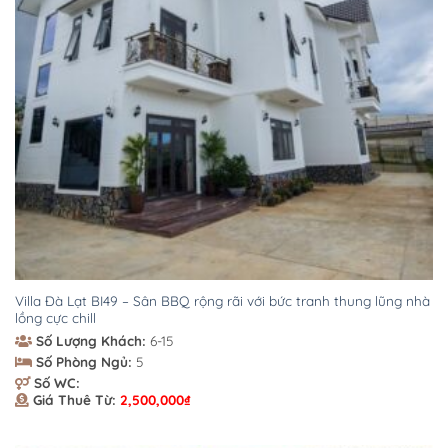
Villa Đà Lạt BI49 – Sân BBQ rộng rãi với bức tranh thung lũng nhà
lồng cực chill
Số Lượng Khách:
6-15
Số Phòng Ngủ:
5
Số WC:
Giá Thuê Từ:
2,500,000
₫