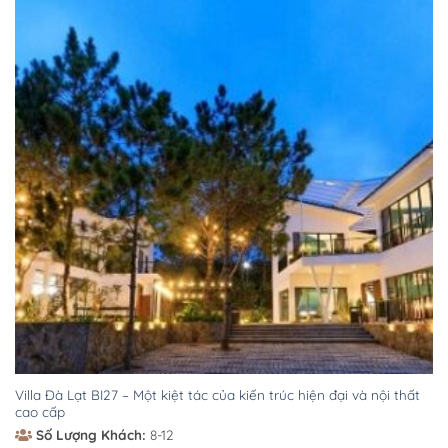
Villa Đà Lạt BI27 – Một kiệt tác của kiến trúc hiện đại và nội thất
cao cấp
Số Lượng Khách:
8-12