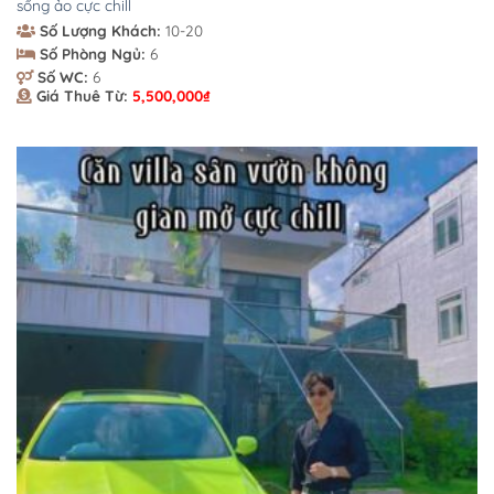
sống ảo cực chill
Số Lượng Khách:
10-20
Số Phòng Ngủ:
6
Số WC:
6
Giá Thuê Từ:
5,500,000
₫