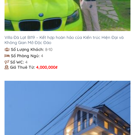
Villa Đà Lạt BI19 – Kết hợp hoàn hảo của Kiến trúc Hiện Đại và
Không Gian Mở Độc Đáo
Số Lượng Khách:
8-10
Số Phòng Ngủ:
4
Số WC:
4
Giá Thuê Từ:
4,000,000
₫