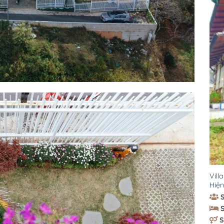
Vill
Hiệ
S