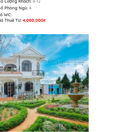
Số Lượng Khách:
8-12
Số Phòng Ngủ:
4
ố WC:
iá Thuê Từ:
4,000,000
₫