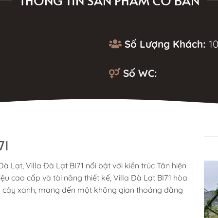
THÔNG TIN SẢN PHẨM CƠ BẢN
Số Lượng Khách:
10
Số WC:
MÔ TẢ
71
 Lạt, Villa Đà Lạt BI71 nổi bật với kiến trúc Tân hiện
iệu cao cấp và tài năng thiết kế, Villa Đà Lạt BI71 hòa
vàn cây xanh, mang đến một không gian thoáng đãng