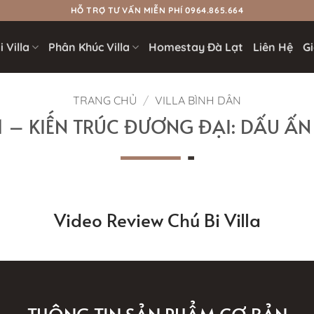
HỖ TRỢ TƯ VẤN MIỄN PHÍ 0964.865.664
 Villa
Phân Khúc Villa
Homestay Đà Lạt
Liên Hệ
Gi
TRANG CHỦ
/
VILLA BÌNH DÂN
71 – KIẾN TRÚC ĐƯƠNG ĐẠI: DẤU Ấ
Video Review Chú Bi Villa