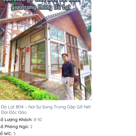
a Đà Lạt BI14 – Nơi Sự Sang Trọng Gặp Gỡ Nét
n Đại Độc Đáo
Số Lượng Khách:
8-10
Số Phòng Ngủ:
2
ố WC:
5