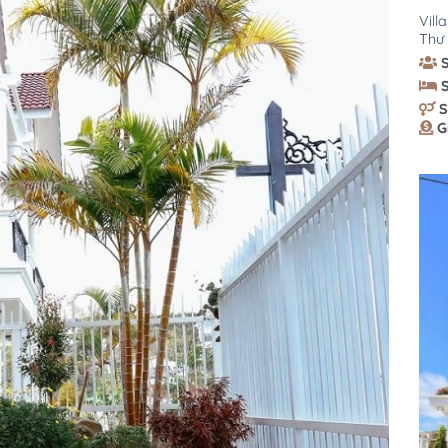
Vill
Thư 
S
G