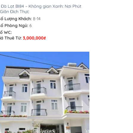
a Đà Lạt BI84 – Không gian Xanh: Nơi Phút
Giãn Đích Thực
Số Lượng Khách:
8-14
Số Phòng Ngủ:
6
ố WC:
iá Thuê Từ:
3,000,000
₫