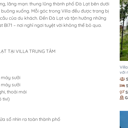
g, lãng mạn: thung lũng thành phố Đà Lạt bên dưới
 buông xuống. Mỗi góc trong Villa đều được trang bị
u cầu của du khách. Đến Đà Lạt và tận hưởng những
ạt BI71 – nơi nghỉ ngơi tuyệt vời không thể bỏ qua.
1
ẠT TẠI VILLA TRUNG TÂM
Vill
với 
1 máy sưởi
1 máy sưởi
hi, thoải mái
S
G
tivi)
ửa sổ nhìn ra toàn thành phố