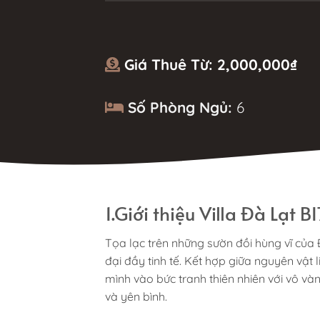
Giá Thuê Từ:
2,000,000
₫
Số Phòng Ngủ:
6
1.Giới thiệu Villa Đà Lạt BI
Tọa lạc trên những sườn đồi hùng vĩ của Đà
đại đầy tinh tế. Kết hợp giữa nguyên vật l
mình vào bức tranh thiên nhiên với vô 
và yên bình.