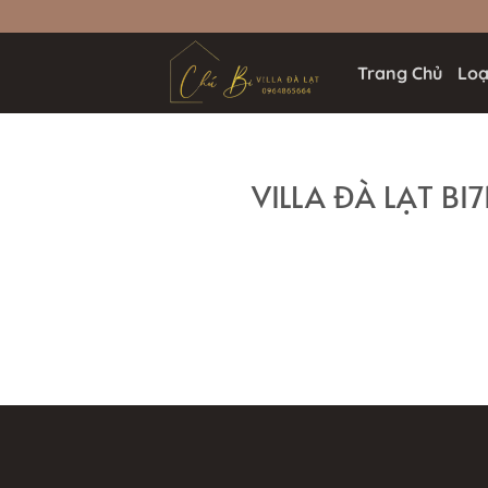
Bỏ
qua
nội
Trang Chủ
Loại
dung
VILLA ĐÀ LẠT BI