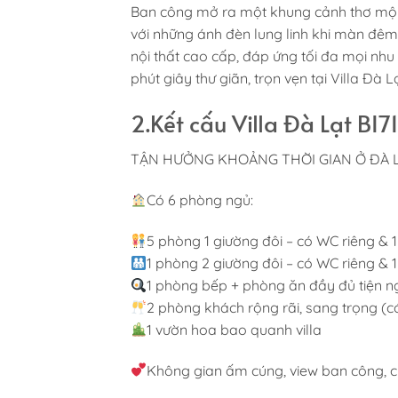
Ban công mở ra một khung cảnh thơ mộn
với những ánh đèn lung linh khi màn đêm
nội thất cao cấp, đáp ứng tối đa mọi nh
phút giây thư giãn, trọn vẹn tại Villa Đà L
2.Kết cấu Villa Đà Lạt BI7
TẬN HƯỞNG KHOẢNG THỜI GIAN Ở ĐÀ L
Có 6 phòng ngủ:
5 phòng 1 giường đôi – có WC riêng & 
1 phòng 2 giường đôi – có WC riêng & 
1 phòng bếp + phòng ăn đầy đủ tiện ng
2 phòng khách rộng rãi, sang trọng (có 
1 vườn hoa bao quanh villa
Không gian ấm cúng, view ban công, c