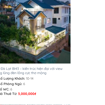
a Đà Lạt BI43 – kiến trúc hiện đại với view
g lũng đèn lồng cực thơ mộng
Số Lượng Khách:
10-14
Số Phòng Ngủ:
6
ố WC:
6
iá Thuê Từ:
3,000,000
₫