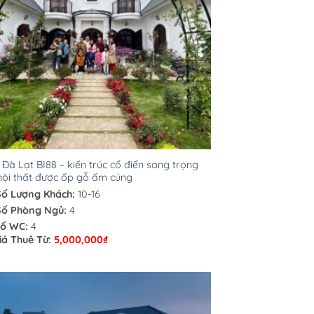
a Đà Lạt BI88 – kiến trúc cổ điển sang trọng
nội thất được ốp gỗ ấm cúng
Số Lượng Khách:
10-16
Số Phòng Ngủ:
4
ố WC:
4
iá Thuê Từ:
5,000,000
₫