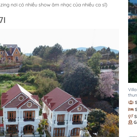
ing nơi có nhiều show âm nhạc của nhiều ca sĩ)
71
Vill
thun
S
G