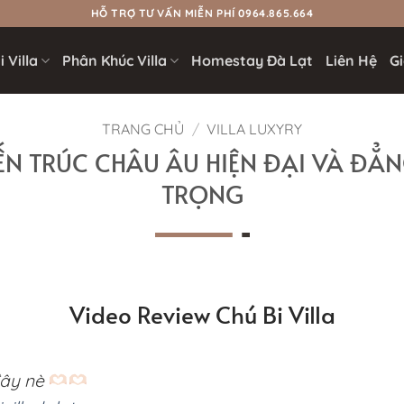
HỖ TRỢ TƯ VẤN MIỄN PHÍ 0964.865.664
 Villa
Phân Khúc Villa
Homestay Đà Lạt
Liên Hệ
Gi
TRANG CHỦ
/
VILLA LUXYRY
IẾN TRÚC CHÂU ÂU HIỆN ĐẠI VÀ ĐẲN
TRỌNG
Video Review Chú Bi Villa
đây nè