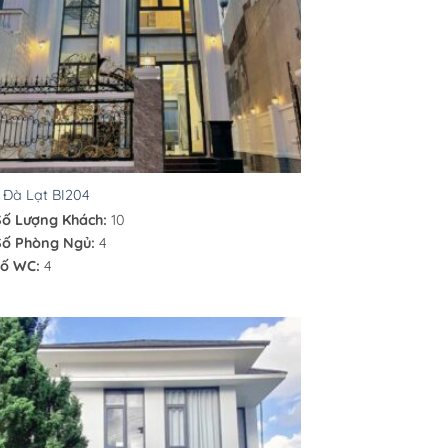
a Đà Lạt BI204
Số Lượng Khách:
10
Số Phòng Ngủ:
4
ố WC:
4