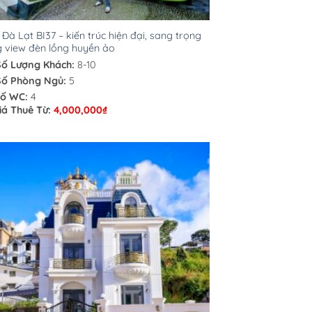
a Đà Lạt BI37 – kiến trúc hiện đại, sang trọng
 view đèn lồng huyền ảo
Số Lượng Khách:
8-10
Số Phòng Ngủ:
5
ố WC:
4
iá Thuê Từ:
4,000,000
₫