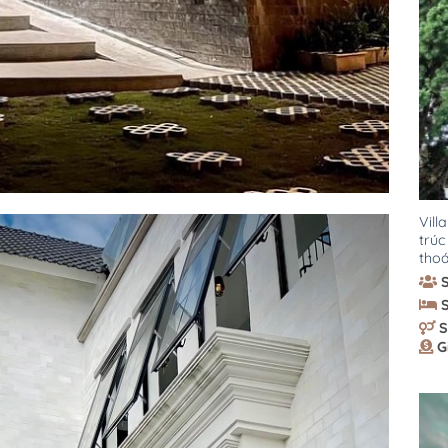
Vill
trúc
tho
S
G