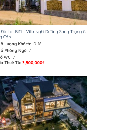
a Đà Lạt BI11 – Villa Nghỉ Dưỡng Sang Trọng &
g Cấp
Số Lượng Khách:
10-18
Số Phòng Ngủ:
7
ố WC:
7
iá Thuê Từ:
3,500,000
₫