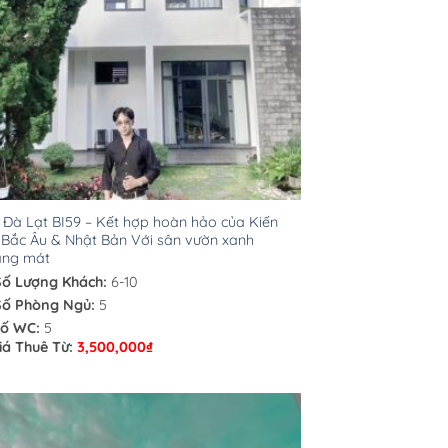
a Đà Lạt BI59 – Kết hợp hoàn hảo của Kiến
 Bắc Âu & Nhật Bản Với sân vườn xanh
áng mát
Số Lượng Khách:
6-10
Số Phòng Ngủ:
5
ố WC:
5
iá Thuê Từ:
3,500,000
₫