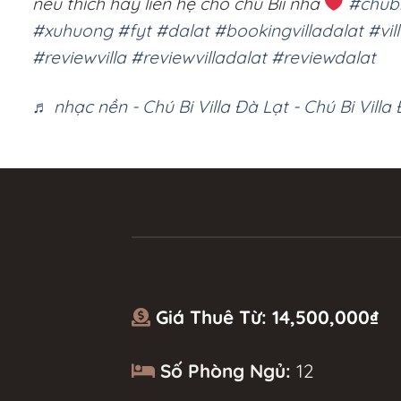
nếu thích hay liên hệ cho chú Bii nha
#chubi
#xuhuong
#fyt
#dalat
#bookingvilladalat
#vil
#reviewvilla
#reviewvilladalat
#reviewdalat
♬ nhạc nền - Chú Bi Villa Đà Lạt - Chú Bi Villa
Giá Thuê Từ:
14,500,000
₫
Số Phòng Ngủ:
12