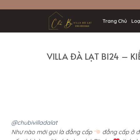
Bỏ
qua
nội
Trang Chủ
Loại
dung
VILLA ĐÀ LẠT BI24 – K
@chubivilladalat
Như nào mới gọi là đẳng cấp
đẳng cấp ở 