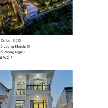
a Đà Lạt BI210
Số Lượng Khách:
15
Số Phòng Ngủ:
1
ố WC:
8