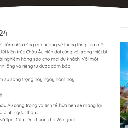
MÔ TẢ
I24
 với tầm nhìn rộng mở hướng về thung lũng của một
lối kiến trúc Châu Âu hiện đại cùng với trang thiết bị
trải nghiệm hàng sao cho mọi du khách. Với một
ĩnh lặng và riêng tư được đảm bảo.
ệm sự sang trọng này ngay hôm nay!
4
u Âu sang trọng và tinh tế ,hứa hẹn sẽ mang lại
a đình người thân .
và 1pn đôi ) tiêu chuẩn cho 26 người