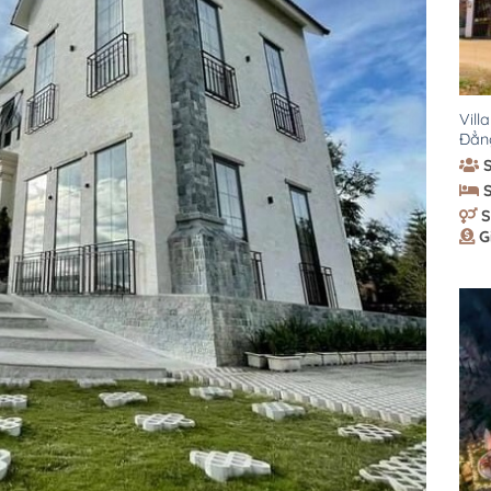
Vill
Đẳn
S
G