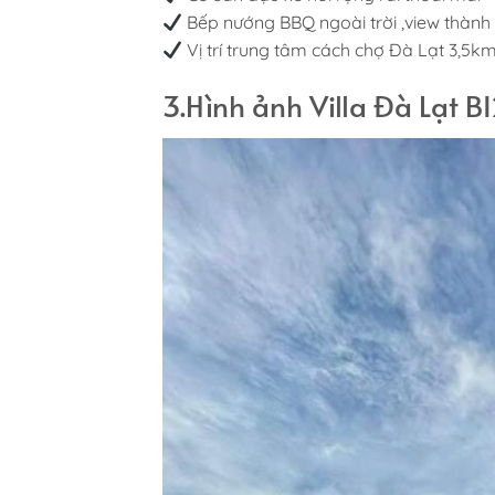
Bếp nướng BBQ ngoài trời ,view thành
Vị trí trung tâm cách chợ Đà Lạt 3,5km 
3.Hình ảnh Villa Đà Lạt B