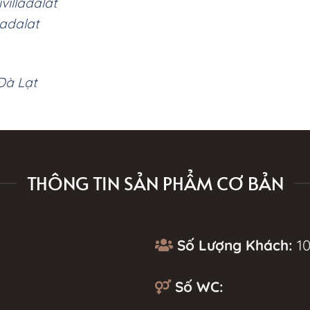
villadalat
ladalat
 Đà Lạt
THÔNG TIN SẢN PHẨM CƠ BẢN
Số Lượng Khách:
10
Số WC: