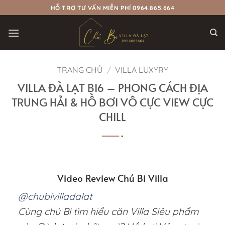
Bỏ
HỖ TRỢ TƯ VẤN MIỄN PHÍ 0964.865.664
qua
nội
dung
TRANG CHỦ
/
VILLA LUXYRY
VILLA ĐÀ LẠT BI6 – PHONG CÁCH ĐỊA
TRUNG HẢI & HỒ BƠI VÔ CỰC VIEW CỰC
CHILL
Video Review Chú Bi Villa
@chubivilladalat
Cùng chú Bi tìm hiểu căn Villa Siêu phẩm