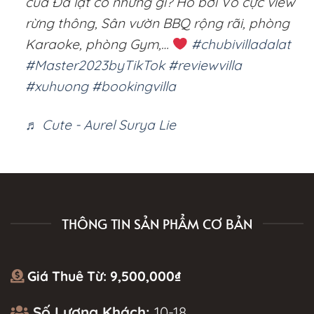
của Đà lạt có những gì? Hồ bơi Vô cực view
rừng thông, Sân vườn BBQ rộng rãi, phòng
Karaoke, phòng Gym,…
#chubivilladalat
#Master2023byTikTok
#reviewvilla
#xuhuong
#bookingvilla
♬ Cute - Aurel Surya Lie
THÔNG TIN SẢN PHẨM CƠ BẢN
Giá Thuê Từ:
9,500,000
₫
Số Lượng Khách:
10-18