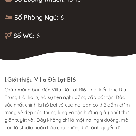
Số Phòng Ngủ:
6
Số WC:
6
MÔ TẢ
1.Giới thiệu Villa Đà Lạt BI6
Chào mừng bạn đến Villa Đà Lạt BI6 – nơi kiến trúc Địa
Trung Hải hội tụ và sự tiện nghi, đẳng cấp bất tận! Đặc
sắc nhất chính là hồ bơi vô cực, nơi bạn có thể đắm chìm
trong vẻ đẹp của thung lũng và tận hưởng giây phút thư
giãn tuyệt vời. Đây không chỉ là một nơi nghỉ dưỡng, mà
còn là studio hoàn hảo cho những bức ảnh quyến rũ.