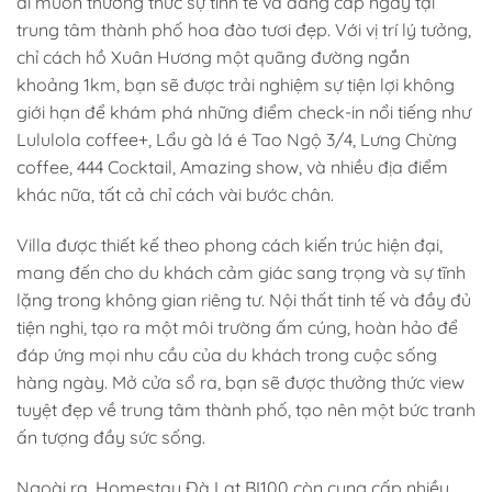
ai muốn thưởng thức sự tinh tế và đẳng cấp ngay tại
trung tâm thành phố hoa đào tươi đẹp. Với vị trí lý tưởng,
chỉ cách hồ Xuân Hương một quãng đường ngắn
khoảng 1km, bạn sẽ được trải nghiệm sự tiện lợi không
giới hạn để khám phá những điểm check-in nổi tiếng như
Lululola coffee+, Lẩu gà lá é Tao Ngộ 3/4, Lưng Chừng
coffee, 444 Cocktail, Amazing show, và nhiều địa điểm
khác nữa, tất cả chỉ cách vài bước chân.
Villa được thiết kế theo phong cách kiến trúc hiện đại,
mang đến cho du khách cảm giác sang trọng và sự tĩnh
lặng trong không gian riêng tư. Nội thất tinh tế và đầy đủ
tiện nghi, tạo ra một môi trường ấm cúng, hoàn hảo để
đáp ứng mọi nhu cầu của du khách trong cuộc sống
hàng ngày. Mở cửa sổ ra, bạn sẽ được thưởng thức view
tuyệt đẹp về trung tâm thành phố, tạo nên một bức tranh
ấn tượng đầy sức sống.
Ngoài ra, Homestay Đà Lạt BI100 còn cung cấp nhiều