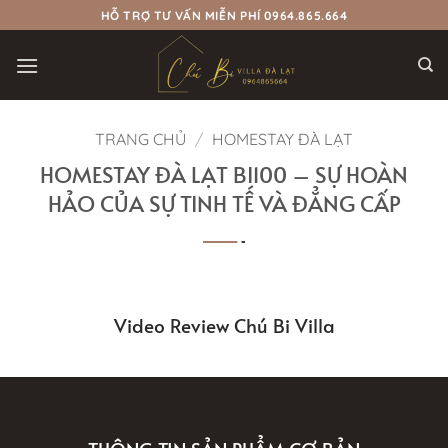
Bỏ
HỖ TRỢ TƯ VẤN MIỄN PHÍ 0964.865.664
qua
nội
dung
TRANG CHỦ
/
HOMESTAY ĐÀ LẠT
HOMESTAY ĐÀ LẠT BI100 – SỰ HOÀN
HẢO CỦA SỰ TINH TẾ VÀ ĐẲNG CẤP
Video Review Chú Bi Villa