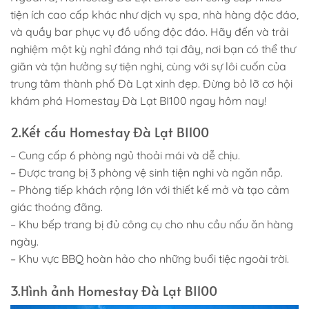
tiện ích cao cấp khác như dịch vụ spa, nhà hàng độc đáo,
và quầy bar phục vụ đồ uống độc đáo. Hãy đến và trải
nghiệm một kỳ nghỉ đáng nhớ tại đây, nơi bạn có thể thư
giãn và tận hưởng sự tiện nghi, cùng với sự lôi cuốn của
trung tâm thành phố Đà Lạt xinh đẹp. Đừng bỏ lỡ cơ hội
khám phá Homestay Đà Lạt BI100 ngay hôm nay!
2.Kết cấu Homestay Đà Lạt BI100
– Cung cấp 6 phòng ngủ thoải mái và dễ chịu.
– Được trang bị 3 phòng vệ sinh tiện nghi và ngăn nắp.
– Phòng tiếp khách rộng lớn với thiết kế mở và tạo cảm
giác thoáng đãng.
– Khu bếp trang bị đủ công cụ cho nhu cầu nấu ăn hàng
ngày.
– Khu vực BBQ hoàn hảo cho những buổi tiệc ngoài trời.
3.Hình ảnh Homestay Đà Lạt BI100