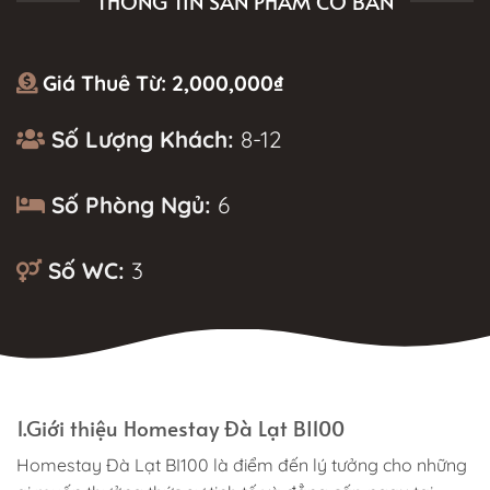
THÔNG TIN SẢN PHẨM CƠ BẢN
Giá Thuê Từ:
2,000,000
₫
Số Lượng Khách:
8-12
Số Phòng Ngủ:
6
Số WC:
3
MÔ TẢ
1.Giới thiệu Homestay Đà Lạt BI100
Homestay Đà Lạt BI100 là điểm đến lý tưởng cho những