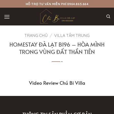
Bỏ
HỖ TRỢ TƯ VẤN MIỄN PHÍ 0964.865.664
qua
nội
dung
TRANG CHỦ
/
VILLA TẦM TRUNG
HOMESTAY ĐÀ LẠT BI96 – HÒA MÌNH
TRONG VÙNG ĐẤT THẦN TIÊN
Video Review Chú Bi Villa