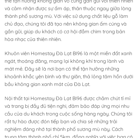
thể tận hưởng không gian vô cùng gần gũi với thiên nhiên
và cảm nhận được sự ấm áp, thân thuộc ngay giữa lòng
thành phố sương mù. Với việc sử dụng chất liệu gỗ làm
chủ đạo, chúng tôi đã tạo nên không gian ấm cúng và
gần gũi, giúp du khách có cơ hội đắm chìm trong bản
hòa nhạc của thiên nhiên.
Khuôn viên Homestay Đà Lạt BI96 là một miền đất xanh
ngát, thoáng đãng, mang lại không khí trong lành và
mát mẻ. Đây sẽ là nơi bạn có thể tận hưởng những
khoảnh khắc yên bình và thư giãn, thả lỏng tâm hồn dưới
bầu không gian xanh mát của Đà Lạt.
Nội thất tại Homestay Đà Lạt BI96 được chăm chút tỉ mỉ
và trang bị đầy đủ tiện nghi, đảm bảo đáp ứng mọi nhu
cầu của du khách trong cuộc sống hàng ngày. Chúng tôi
rất tự hào được đón tiếp bạn và chia sẻ những trải
nghiệm đáng nhớ tại thành phố sương mù này. Cách
trung tâm thành phố chỉ 5km, đồng nghĩa với việc bạn có