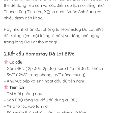
thể dễ dàng tiếp cận với các điểm du lịch nổi tiếng như
Thung Lũng Tình Yêu, XQ sử quán, Vườn Ánh Sáng và
nhiều điểm đến khác.
Hãy nhanh chân đặt phòng tại Homestay Đà Lạt BI96
để trải nghiệm một kỳ nghỉ thú vị và đáng nhớ ngay
trong lòng Đà Lạt thơ mộng!
2.Kết cấu Homestay Đà Lạt BI96
Cơ cấu
– Gồm 4PN ( 2p đơn, 2p đôi), sức chứa tối đa 15 khách
– 3WC ( 2WC trong phòng, 1WC dùng chung)
– Khu vực bếp và sinh hoạt đầy đủ tiện nghi
Tiện ích
– Tivi mỗi phòng ngủ
– Sân BBQ rộng rãi, đầy đủ dụng cụ BBQ
– Xe ô tô 16c vào tận nơi
– Sân vườn thiên nhiên, nên thơ, view nhà lồng