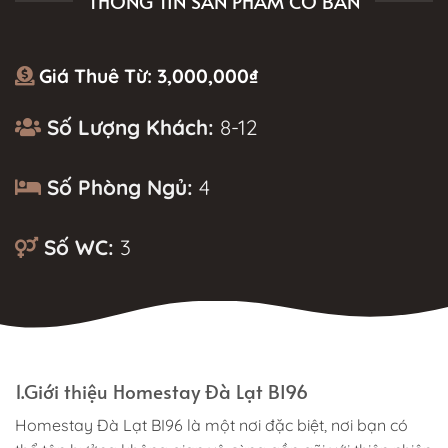
THÔNG TIN SẢN PHẨM CƠ BẢN
Giá Thuê Từ:
3,000,000
₫
Số Lượng Khách:
8-12
Số Phòng Ngủ:
4
Số WC:
3
MÔ TẢ
1.Giới thiệu Homestay Đà Lạt BI96
Homestay Đà Lạt BI96 là một nơi đặc biệt, nơi bạn có