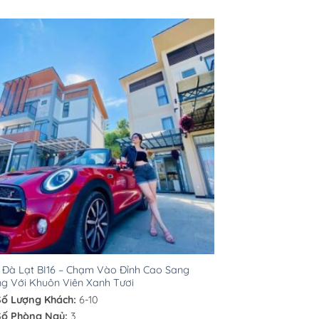
a Đà Lạt BI16 – Chạm Vào Đỉnh Cao Sang
g Với Khuôn Viên Xanh Tươi
Số Lượng Khách:
6-10
Số Phòng Ngủ:
3