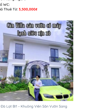
ố WC:
iá Thuê Từ:
3,500,000
₫
a Đà Lạt BI1 – Khuông Viên Sân Vườn Sang