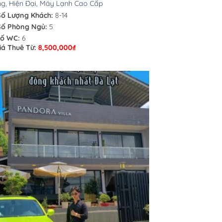
g, Hiện Đại, Máy Lạnh Cao Cấp
Số Lượng Khách:
8-14
Số Phòng Ngủ:
5
ố WC:
6
iá Thuê Từ:
8,500,000
₫