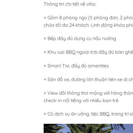
Thông tin chi tiết về villa:
+ Gồm 8 phòng ngủ (5 phòng đơn, 2 phòn
chứa tối đa 24 khách. Linh động khóa ph
+ Bếp đầy đủ dụng cụ nấu nướng
+ Khu vực BBQ ngoài trời đầy đủ bàn gh
+ Smart Tivi, đầy đủ amenities
+ Sân đỗ xe, đường lớn thuận tiện xe di c
+ View đồi thông thơ mộng với hàng thôn
check-in nổi tiếng với nhiều bạn trẻ
+ Có dịch vụ ăn uống, tiệc BBQ, trang trí 