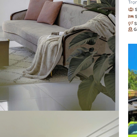
Trọn
S
G