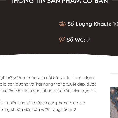
THÔNG TIN SẢN PHẨM CƠ BẢN
Số Lượng Khách:
10
Số WC:
9
MÔ TẢ
t mờ sương – căn villa nổi bật với kiến trúc đậm
c là con đường với hai hàng thông tuyệt đẹp, được
a điểm check-in quen thuộc của rất nhiều bạn trẻ.
 trí nhiều cửa sổ ở tất cả các phòng giúp cho
 trong khuôn viên sân vườn rộng 450 m2