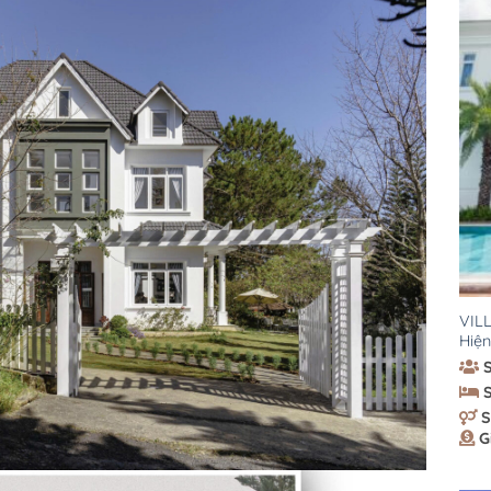
VILL
Hiện
S
G