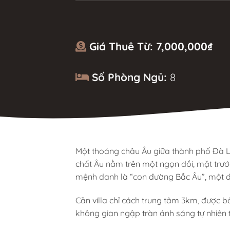
Giá Thuê Từ:
7,000,000
₫
Số Phòng Ngủ:
8
Một thoáng châu Âu giữa thành phố Đà Lạ
chất Âu nằm trên một ngọn đồi, mặt trướ
mệnh danh là “con đường Bắc Âu”, một đị
Căn villa chỉ cách trung tâm 3km, được bố
không gian ngập tràn ánh sáng tự nhiên