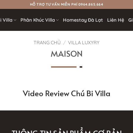
HỖ TRỢ TƯ VẤN MIỄN PHÍ 0964.865.664
 Villa
Phân Khúc Villa
Homestay Đà Lạt
Liên Hệ
Gi
TRANG CHỦ
/
VILLA LUXYRY
MAISON
Video Review Chú Bi Villa