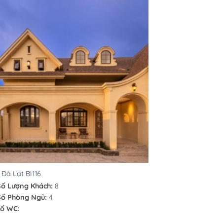
a Đà Lạt BI116
Số Lượng Khách:
8
Số Phòng Ngủ:
4
ố WC: