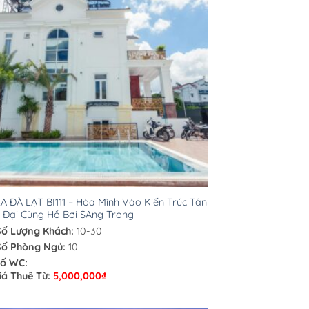
A ĐÀ LẠT BI111 – Hòa Mình Vào Kiến Trúc Tân
 Đại Cùng Hồ Bơi SAng Trọng
Số Lượng Khách:
10-30
Số Phòng Ngủ:
10
ố WC:
iá Thuê Từ:
5,000,000
₫