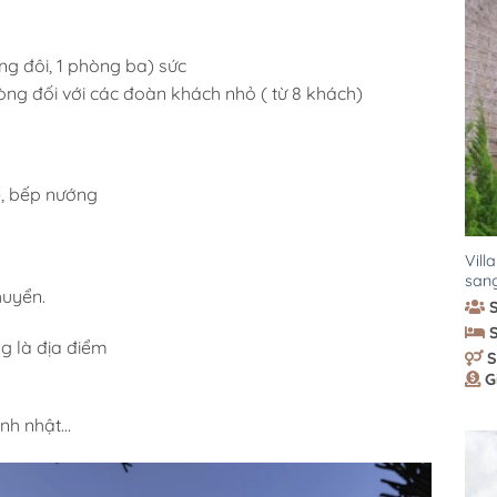
g đôi, 1 phòng ba) sức
òng đối với các đoàn khách nhỏ ( từ 8 khách)
ế, bếp nướng
Vill
sang
huyển.
g là địa điểm
S
G
sinh nhật…