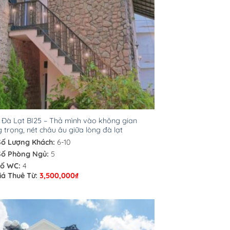
a Đà Lạt BI25 – Thả mình vào không gian
 trọng, nét châu âu giữa lòng đà lạt
Số Lượng Khách:
6-10
Số Phòng Ngủ:
5
ố WC:
4
iá Thuê Từ:
3,500,000
₫